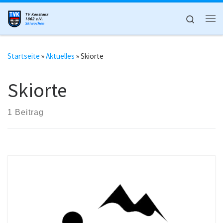
Zum Inhalt springen
Search
Me
Startseite
»
Aktuelles
»
Skiorte
Skiorte
1 Beitrag